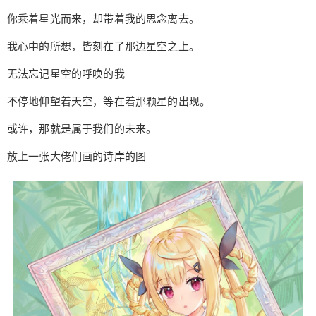
的那一角，仰望眼前的银河。 属于光的温热，挥洒
你乘着星光而来，却带着我的思念离去。
在我的脸上，也倒影在眼牟里。 就这样静静的看
着。 你乘着星光而来，却带着我的思念离去。 我心
我心中的所想，皆刻在了那边星空之上。
中的所想，皆刻在了那边星空之上。 无法忘记星空
无法忘记星空的呼唤的我
的呼唤的我 不停地仰望着天空，等在着那颗星的出
现。 或许，那就是属于我们的未来。 放上一张大佬
不停地仰望着天空，等在着那颗星的出现。
们画的诗岸的图 鹊桥 《【诗岸】鹊桥》: https://y.m
扫描二维码继续阅读
或许，那就是属于我们的未来。
usic.163.com/m/song/1377624751/?userid=13309
92661 (来自@网易云音乐)
放上一张大佬们画的诗岸的图