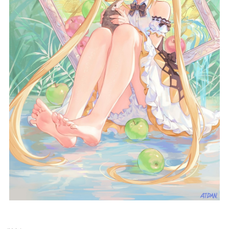
给undefined打赏
付费内容
2
5
10
元
元
元
20
50
自定义
元
元
¥
6位以上
您没有权限发布内容，请购买会员或者提升权
6位以上
限。
忘记密码？
找回
已有帐号？
登录
立刻支付