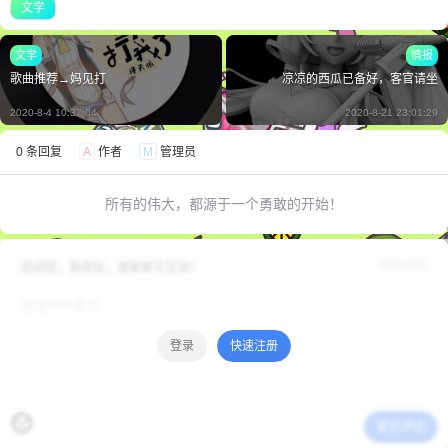
文学
文学
情报
歌曲推荐→妈见打
凉凉的西瓜已备好，客官请坐
2020-8-4 10:37:04
2020-8-21 23:01:29
0 条回复
A
作者
M
管理员
所有的伟大，都源于一个勇敢的开始！
修改资料
欢迎您，新朋友，感谢参与互动！
登录
快速注册
提交评论