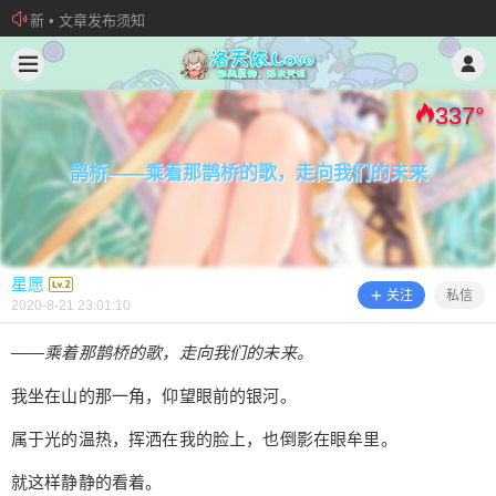
欢迎加入“VOCALOID洛天依“QQ群！
2020/8/21
星愿 @ 洛天依.Love
加入本站管理团队
新 • 文章发布须知
337
°
鹊桥——乘着那鹊桥的歌，走向我们的未来
星愿
关注
私信
2020-8-21 23:01:10
——乘着那鹊桥的歌，走向我们的未来。
鹊桥——乘着那鹊桥的歌，走向我们的
我坐在山的那一角，仰望眼前的银河。
未来
属于光的温热，挥洒在我的脸上，也倒影在眼牟里。
——乘着那鹊桥的歌，走向我们的未来。 我坐在山
就这样静静的看着。