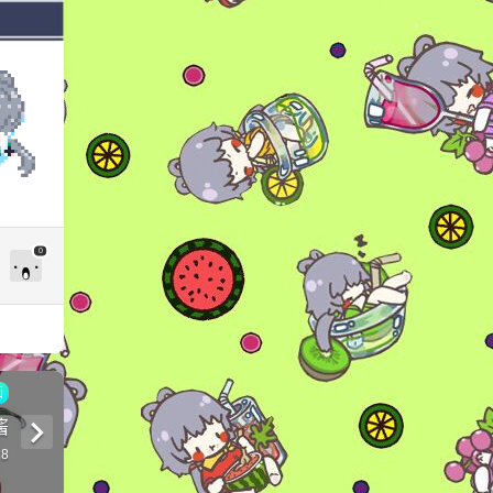
0
画
酱
18