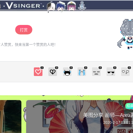
¥
6位以上
您没有权限发布内容，请购买会员或者提升权
为大家而做的歌——末日DISC
限。
O
6位以上
打赏
你们好，我是冰糖℃，非常荣幸为大家推荐接下
有人赞赏，快来当第一个赞赏的人吧！
来这首歌。这首由阿良良木健做的名字叫做《末
忘记密码？
找回
已有帐号？
登录
立刻支付
日DISCO》的歌，值得一听。下面跟我一起先来
欣赏一下吧。 传送门 https://www.bilibili.com/vide
1
0
0
0
0
0
0
立刻支付
o/av415362 我想，听完这首歌，我懂了这首歌背
后的含义，音乐是为了心中的人而做的，也是为
了大家而做的。 当末日降临的那一刻，心中的那
份爱和懵懂依旧给了最重要的人…… STAFF 【世
扫描二维码继续阅读
界最后的狂欢 末日最后的颂歌】 【词：苍十三
绘
（新浪微博：@魔法少年苍十三） 曲、编曲、调
美图分享 画师—Area
教、PV：阿良良木健（新浪微博：@阿良良木
健） 绘图：历历路路（新浪微博：@Minco历
2020-2-17 13:01:
历）】 MP3+伴奏下载：http://t.cn/zjovkDR