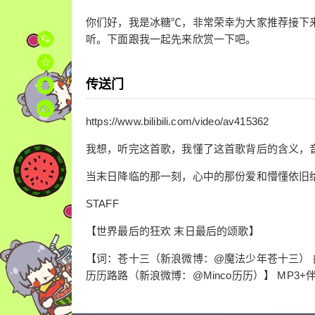
你们好，我是冰糖℃，非常荣幸为大家推荐接下来
听。下面跟我一起先来欣赏一下吧。
传送门
https://www.bilibili.com/video/av415362
我想，听完这首歌，我懂了这首歌背后的含义，
当末日降临的那一刻，心中的那份爱和懵懂依旧
STAFF
【世界最后的狂欢 末日最后的颂歌】
【词：苍十三（新浪微博：@魔法少年苍十三） 
历历路路（新浪微博：@Minco历历）】 MP3+伴奏下载：h