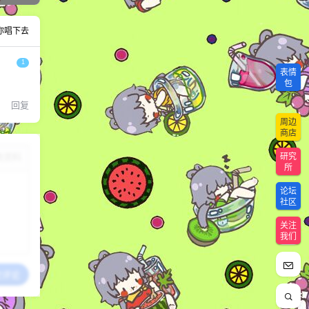
你唱下去
1
表情
包
回复
周边
商店
研究
改资料
所
论坛
社区
关注
我们
交评论