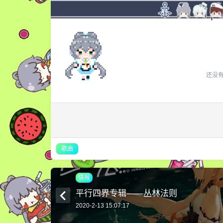
还没
歌曲
情报
平行四界专辑——丛林法则
2020-2-13 15:07:17