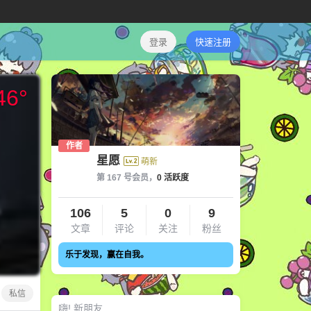
登录
快速注册
46
°
作者
星愿
萌新
第 167 号会员，
0 活跃度
106
5
0
9
文章
评论
关注
粉丝
乐于发现，赢在自我。
私信
嗨! 新朋友