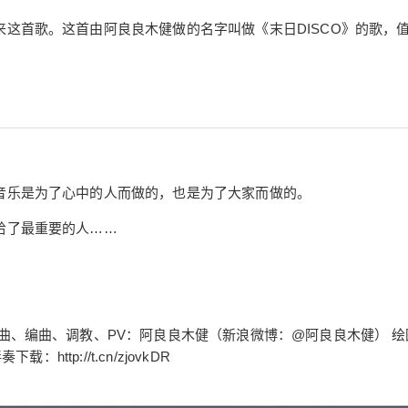
这首歌。这首由阿良良木健做的名字叫做《末日DISCO》的歌，
2020/2/17
星愿 @ 洛天依.Love
音乐是为了心中的人而做的，也是为了大家而做的。
给了最重要的人……
给undefined打赏
付费内容
2
5
10
元
元
元
曲、编曲、调教、PV：阿良良木健（新浪微博：@阿良良木健） 绘
ttp://t.cn/zjovkDR
20
50
自定义
元
元