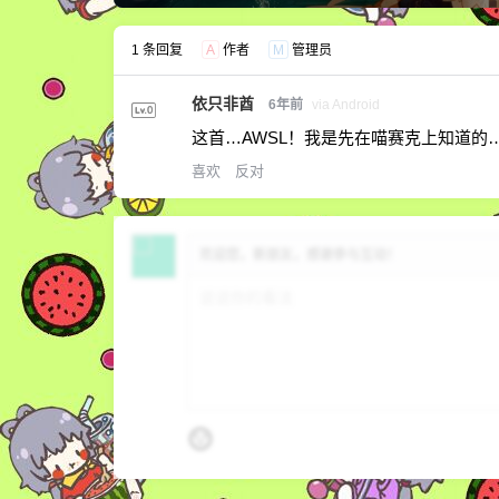
1 条回复
A
作者
M
管理员
依只非酋
6年前
via Android
这首…AWSL！我是先在喵赛克上知道的
喜欢
反对
欢迎您，新朋友，感谢参与互动！