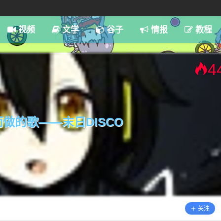
7:59
视频
文学
谷子
情报
教程
4
做的歌——末日DISCO
关注