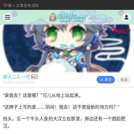
新 • 文章发布须知
2020/2/10
鄙人二人一可 @ 洛天依.Love
欢迎加入“VOCALOID洛天依“QQ群！
加入本站管理团队
392
°
第一章
鄙人二人一可
关注
私信
2020-2-10 18:53:17
“诶我去？这是哪？”可儿从地上站起来。
“这牌子上写的是……阴间！我去！这不是投胎的地方吗？”
第一章
抬头，见一个牛头人身的大汉立在那里，旁边还有一个圆脸肥
汉。
“诶我去？这是哪？”可儿从地上站起来。 “这牌子上