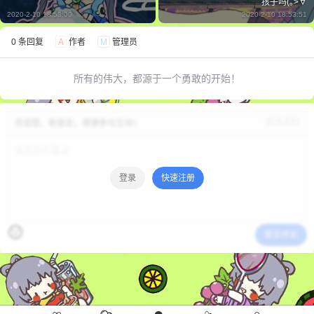
孩子吗(｡>∀
2020-2-10 18:53:00
2020-2-10 18:53:51
0 条回复
A
作者
M
管理员
所有的伟大，都源于一个勇敢的开始！
修改资料
欢迎您，新朋友，感谢参与互动！
登录
快速注册
提交评论