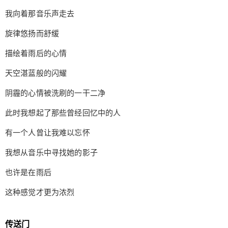
雨水洗刷干净 泥土中带着自然的味道 这时候，忽然
我向着那音乐声走去
传来了音乐声深深的吸引了我 我向着那音乐声走去
旋律悠扬而舒缓 描绘着雨后的心情 天空湛蓝般的闪
旋律悠扬而舒缓
耀 阴霾的心情被洗刷的一干二净 此时我想起了那些
描绘着雨后的心情
曾经回忆中的人 有一个人曾让我难以忘怀 我想从音
乐中寻找她的影子 也许是在雨后 这种感觉才更为浓
天空湛蓝般的闪耀
烈 传送门 网易云音乐： http://music.163.com/son
扫描二维码继续阅读
阴霾的心情被洗刷的一干二净
g/41648036/?userid=1330992661 歌词本 作曲 : Ko
owho，作词 : Koowho， 喧闹 的世界 在滴答之中渐
此时我想起了那些曾经回忆中的人
渐安静， 婆娑 的树影 摇曳中飘丹凋零满地， 岸旁
有一个人曾让我难以忘怀
的小溪 流水淙淙与天地共鸣， 可你 却不知在哪
里， 踏上 这条路 遥远的尽头浓雾遮蔽， 路边 的风
我想从音乐中寻找她的影子
景 用相机悄悄记录下去， 草丛 的虫鸣 萦绕在耳边
挥之不去， 可我 却不想忘记你， 雨雾中 踮起脚 想
也许是在雨后
要靠近你， 幻影般 的消逝 飘渺天地间， 踏上 这条
这种感觉才更为浓烈
路 遥远的尽头浓雾遮蔽， 路边 的风景 用相机悄悄
记录下去， 草丛 的虫鸣 萦绕在耳边挥之不去， 可
我 却只能忘记你， 雨雾中 抬起头 走上了归途， 没
传送门