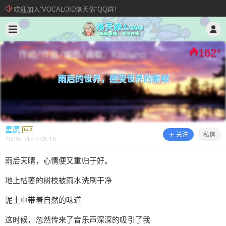
欢迎加入“VOCALOID洛天依“QQ群！
2020/1/12
星愿 @ 洛天依.Love
加入本站管理团队
新 • 文章发布须知
162
°
雨后的世界，感受世界的新鲜
星愿
关注
私信
2020-1-12 0:05:16
雨后天晴，心情便又重归于好。
地上枯萎的树枝被雨水洗刷干净
雨后的世界，感受世界的新鲜
泥土中带着自然的味道
雨后天晴，心情便又重归于好。 地上枯萎的树枝被
这时候，忽然传来了音乐声深深的吸引了我