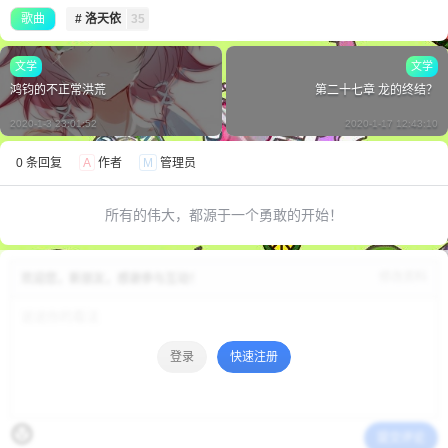
歌曲
# 洛天依
35
文学
文学
鸿钧的不正常洪荒
第二十七章 龙的终结？
2020-1-3 23:01:52
2020-1-17 12:43:10
0 条回复
A
作者
M
管理员
所有的伟大，都源于一个勇敢的开始！
修改资料
欢迎您，新朋友，感谢参与互动！
登录
快速注册
提交评论