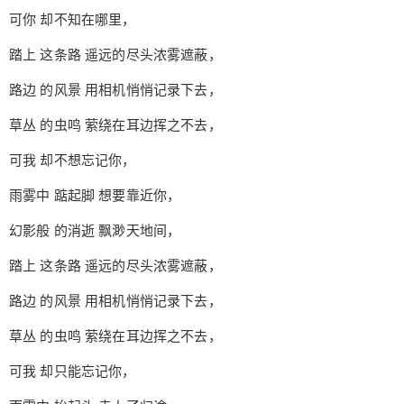
可你 却不知在哪里，
¥
6位以上
踏上 这条路 遥远的尽头浓雾遮蔽，
您没有权限发布内容，请购买会员或者提升权
6位以上
路边 的风景 用相机悄悄记录下去，
限。
草丛 的虫鸣 萦绕在耳边挥之不去，
可我 却不想忘记你，
忘记密码？
找回
已有帐号？
登录
立刻支付
雨雾中 踮起脚 想要靠近你，
幻影般 的消逝 飘渺天地间，
立刻支付
踏上 这条路 遥远的尽头浓雾遮蔽，
路边 的风景 用相机悄悄记录下去，
草丛 的虫鸣 萦绕在耳边挥之不去，
可我 却只能忘记你，