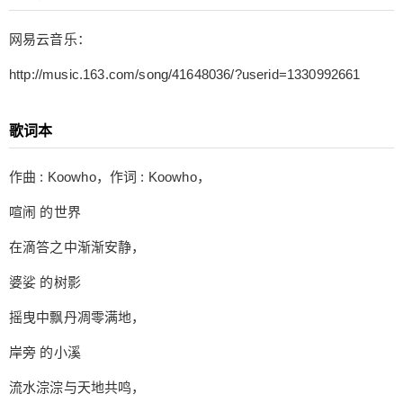
有你 的世界 索性不如无。 感谢大家的阅读。新的
一年要开开心心。
网易云音乐：
http://music.163.com/song/41648036/?userid=1330992661
歌词本
作曲 : Koowho，作词 : Koowho，
喧闹 的世界
在滴答之中渐渐安静，
给undefined打赏
婆娑 的树影
摇曳中飘丹凋零满地，
付费内容
2
5
10
元
元
元
岸旁 的小溪
20
50
自定义
元
元
流水淙淙与天地共鸣，