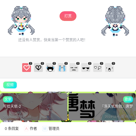
限。
打赏
忘记密码？
找回
已有帐号？
登录
立刻支付
还没有人赞赏，快来当第一个赞赏的人吧！
立刻支付
0
0
0
0
0
0
0
0
视频
文学
歌曲
写给天依-2
『洛天依原创』唐梦
2019-11-1 22:03:34
2019-11-4 12:45:37
0 条回复
A
作者
M
管理员