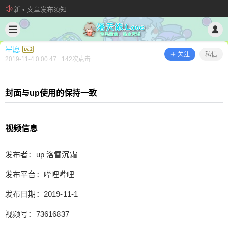
新 • 文章发布须知
2019/11/04
星愿 @ 洛天依.Love
欢迎加入“VOCALOID洛天依“QQ群！
加入本站管理团队
星愿
关注
私信
2019-11-4 0:00:47
142
次点击
封面与up使用的保持一致
视频信息
发布者：up 洛雪沉霜
发布平台：哔哩哔哩
『互动视频』100年后的天依
发布日期：2019-11-1
视频号：73616837
封面与up使用的保持一致 视频信息 发布者：up 洛