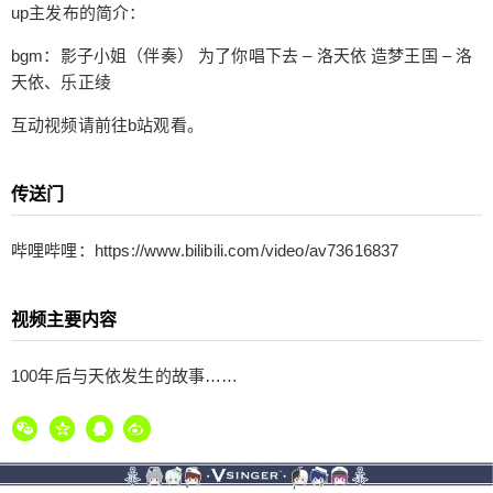
雪沉霜 发布平台：哔哩哔哩 发布日期：2019-11-1
up主发布的简介：
视频号：73616837 up主发布的简介： bgm：影子
bgm：影子小姐（伴奏） 为了你唱下去 – 洛天依 造梦王国 – 洛
小姐（伴奏） 为了你唱下去 – 洛天依 造梦王国 –
天依、乐正绫
洛天依、乐正绫 互动视频请前往b站观看。 传送门
哔哩哔哩：https://www.bilibili.com/video/av736168
互动视频请前往b站观看。
37 视频主要内容 100年后与天依发生的故事……
扫描二维码继续阅读
传送门
给undefined打赏
哔哩哔哩：https://www.bilibili.com/video/av73616837
付费内容
2
5
10
元
元
元
视频主要内容
20
50
自定义
元
元
100年后与天依发生的故事……
¥
6位以上
您没有权限发布内容，请购买会员或者提升权
6位以上