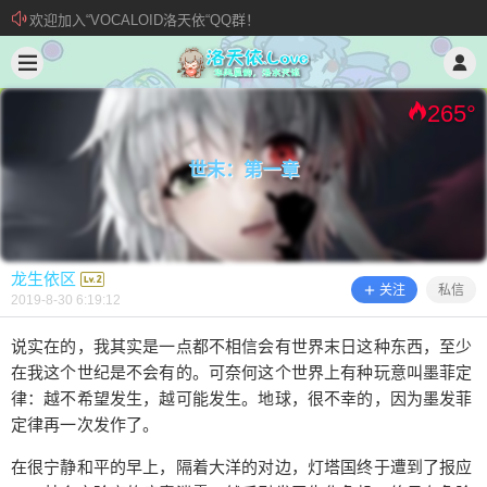
欢迎加入“VOCALOID洛天依“QQ群！
2019/8/30
龙生依区 @ 洛天依.Love
加入本站管理团队
新 • 文章发布须知
265
°
世末：第一章
龙生依区
关注
私信
2019-8-30 6:19:12
说实在的，我其实是一点都不相信会有世界末日这种东西，至少
在我这个世纪是不会有的。可奈何这个世界上有种玩意叫墨菲定
世末：第一章
律：越不希望发生，越可能发生。地球，很不幸的，因为墨发菲
定律再一次发作了。
在很宁静和平的早上，隔着大洋的对边，灯塔国终于遭到了报应
说实在的，我其实是一点都不相信会有世界末日这