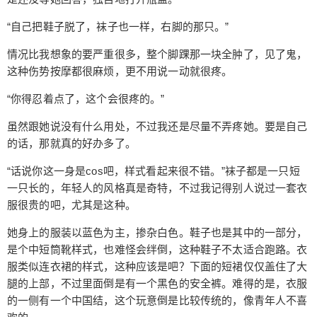
我想得差不多，全变成了丧尸。那些小孩，还有孤
儿院的院长，一个老婆子。 这个老婆子是在房间里
“自己把鞋子脱了，袜子也一样，右脚的那只。”
发现，她的房间，里面是一个床，一个书桌，几个
情况比我想象的要严重很多，整个脚踝那一块全肿了，见了鬼，
堆起来的箱子。这个老婆子是坐在椅子上的，我还
这种伤势按摩都很麻烦，更不用说一动就很疼。
以为她没变成丧尸，结果，也一样，也只好把她杀
了。 “看来情况不怎么好，就得看那个女孩怎么办
“你得忍着点了，这个会很疼的。”
了，估计会很麻烦的样子。” 我想着，正准备出房
虽然跟她说没有什么用处，不过我还是尽量不弄疼她。要是自己
间，瞄见了桌子上的一个厚本子。似乎是这个老婆
的话，那就真的好办多了。
子的记事本。 2012年7月12日，今天是天依的生日
吧，小家伙也应该像年轻人一样好好地过一个生日
“话说你这一身是cos吧，样式看起来很不错。”袜子都是一只短
吧，小胡前几天回来了，我让他帮我想了个主意，
一只长的，年轻人的风格真是奇特，不过我记得别人说过一套衣
让她去个地方玩玩，给点钱用一下。那一套衣服也
服很贵的吧，尤其是这种。
该可以给她了吧，真是很好看的，小家伙应该会喜
她身上的服装以蓝色为主，掺杂白色。鞋子也是其中的一部分，
欢的吧。只是，她的父母。。。还是没有人愿意来
是个中短筒靴样式，也难怪会绊倒，这种鞋子不太适合跑路。衣
领养她，可是她已经这么大了，唉。 翻看了前面的
服类似连衣裙的样式，这种应该是吧？下面的短裙仅仅盖住了大
几页，话就少了很多了，还有一些账目。很多事情
腿的上部，不过里面倒是有一个黑色的安全裤。难得的是，衣服
都跟孩子有关，这个叫天依的更多。 “天依是她的名
的一侧有一个中国结，这个玩意倒是比较传统的，像青年人不喜
字吧。” 我想着，顺手往前翻了很多页，结果翻倒了