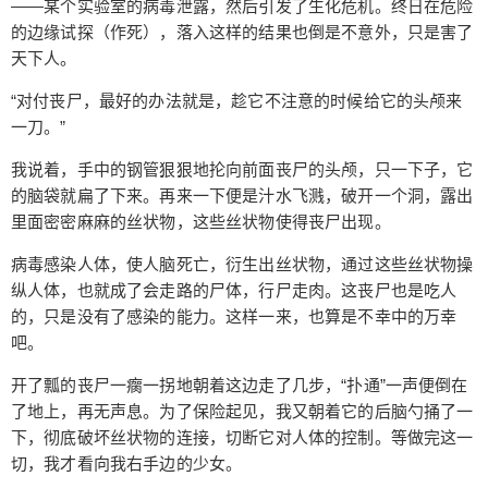
——某个实验室的病毒泄露，然后引发了生化危机。终日在危险
种东西，至少在我这个世纪是不会有的。可奈何这
的边缘试探（作死），落入这样的结果也倒是不意外，只是害了
个世界上有种玩意叫墨菲定律：越不希望发生，越
天下人。
可能发生。地球，很不幸的，因为墨发菲定律再一
次发作了。 在很宁静和平的早上，隔着大洋的对
“对付丧尸，最好的办法就是，趁它不注意的时候给它的头颅来
边，灯塔国终于遭到了报应——某个实验室的病毒
一刀。”
泄露，然后引发了生化危机。终日在危险的边缘试
我说着，手中的钢管狠狠地抡向前面丧尸的头颅，只一下子，它
探（作死），落入这样的结果也倒是不意外，只是
扫描二维码继续阅读
的脑袋就扁了下来。再来一下便是汁水飞溅，破开一个洞，露出
害了天下人。 “对付丧尸，最好的办法就是，趁它不
里面密密麻麻的丝状物，这些丝状物使得丧尸出现。
注意的时候给它的头颅来一刀。” 我说着，手中的钢
管狠狠地抡向前面丧尸的头颅，只一下子，它的脑
病毒感染人体，使人脑死亡，衍生出丝状物，通过这些丝状物操
袋就扁了下来。再来一下便是汁水飞溅，破开一个
纵人体，也就成了会走路的尸体，行尸走肉。这丧尸也是吃人
洞，露出里面密密麻麻的丝状物，这些丝状物使得
的，只是没有了感染的能力。这样一来，也算是不幸中的万幸
丧尸出现。 病毒感染人体，使人脑死亡，衍生出丝
吧。
状物，通过这些丝状物操纵人体，也就成了会走路
开了瓢的丧尸一瘸一拐地朝着这边走了几步，“扑通”一声便倒在
的尸体，行尸走肉。这丧尸也是吃人的，只是没有
了地上，再无声息。为了保险起见，我又朝着它的后脑勺捅了一
了感染的能力。这样一来，也算是不幸中的万幸
下，彻底破坏丝状物的连接，切断它对人体的控制。等做完这一
吧。 开了瓢的丧尸一瘸一拐地朝着这边走了几步，
切，我才看向我右手边的少女。
“扑通”一声便倒在了地上，再无声息。为了保险起