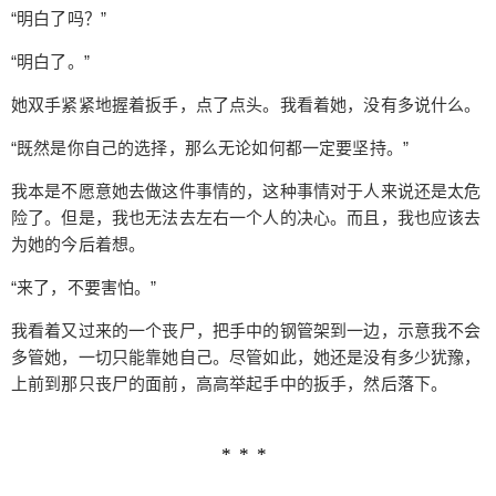
见，我又朝着它的后脑勺捅了一下，彻底破坏丝状
“明白了吗？”
物的连接，切断它对人体的控制。等做完这一切，
“明白了。”
我才看向我右手边的少女。 “明白了吗？” “明白
了。” 她双手紧紧地握着扳手，点了点头。我看着
她双手紧紧地握着扳手，点了点头。我看着她，没有多说什么。
她，没有多说什么。 “既然是你自己的选择，那么无
“既然是你自己的选择，那么无论如何都一定要坚持。”
论如何都一定要坚持。” 我本是不愿意她去做这件事
情的，这种事情对于人来说还是太危险了。但是，
我本是不愿意她去做这件事情的，这种事情对于人来说还是太危
我也无法去左右一个人的决心。而且，我也应该去
险了。但是，我也无法去左右一个人的决心。而且，我也应该去
为她的今后着想。 “来了，不要害怕。” 我看着又过
为她的今后着想。
来的一个丧尸，把手中的钢管架到一边，示意我不
“来了，不要害怕。”
会多管她，一切只能靠她自己。尽管如此，她还是
没有多少犹豫，上前到那只丧尸的面前，高高举起
我看着又过来的一个丧尸，把手中的钢管架到一边，示意我不会
手中的扳手，然后落下。 “这就是漫展吗？。” 我走
多管她，一切只能靠她自己。尽管如此，她还是没有多少犹豫，
在人群中，有些不知道该干什么。就这样走着，突
上前到那只丧尸的面前，高高举起手中的扳手，然后落下。
然肩头被人撞了一下。 “对，对不起。” 声音很微
弱，也很柔和。循着声音过去，似乎是一个所谓的c
oser，身上的服饰与常人不同。灰色的头发，莹碧
的眼眸，头顶上盘着两个环髻，成一个倒8形，两束