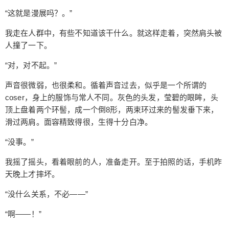
环过来的髻发垂下来，滑过两肩。面容精致得很，
“这就是漫展吗？。”
生得十分白净。 “没事。” 我摇了摇头，看着眼前的
我走在人群中，有些不知道该干什么。就这样走着，突然肩头被
人，准备走开。至于拍照的话，手机昨天晚上才摔
人撞了一下。
坏。 “没什么关系，不必——” “啊——！” 一声惨叫
打断了我的话语。我转过目光，看见一个人捂着左
“对，对不起。”
手，血液从指间滑落。这是，闹哪样？ 他的前面，
是一个半弓着的人，喉咙里发出不知名的声音。场
声音很微弱，也很柔和。循着声音过去，似乎是一个所谓的
面一时静了下来，所有人的目光飘了过去。 “你干什
coser，身上的服饰与常人不同。灰色的头发，莹碧的眼眸，头
顶上盘着两个环髻，成一个倒8形，两束环过来的髻发垂下来，
——” 受伤的人大声地说着，突然止住了话语。他似
滑过两肩。面容精致得很，生得十分白净。
乎愣住了，不，不只是他，在场的很多人，我的目
光逐渐扫过，一丝怪异在我心中升起。一时，我的
“没事。”
脑袋闪过一阵剧痛，让我下意识地伸手捂住脑袋。
似乎唯一没受到影响的，就是眼前的少女。她有些
我摇了摇头，看着眼前的人，准备走开。至于拍照的话，手机昨
茫然，不清楚情况。甚至于，有点粗神经。 “不必什
天晚上才摔坏。
么？” 稍微望了旁边的场面一眼后，她看着我，问着
“没什么关系，不必——”
我的话。 “。。。没什么 ，你最好赶紧离开这里。”
我说着，但已经有点晚了。所有人的目光突然看向
“啊——！”
了我们两个，尽管这个目光是暗淡的，甚至于似乎