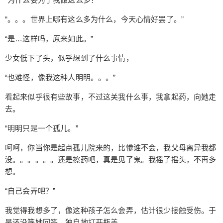
地方还好好的。 “不然可真的，见了鬼的了。” 物竞
天择，适者生存。这句话有时候也是挺见鬼的，虽
“。。。世界上哪有这么多为什么，今天心情好罢了。”
然这句话对我来说很适用，因为哪怕在末世之前，
“是…这样吗，原来如此。”
我的情况也没好到哪里去。不过，杀人这种事情，
忘记密码？
找回
已有帐号？
登录
立刻支付
要适应还是有一些麻烦。哪怕，对面只是有人的躯
少女低下了头，似乎想到了什么事情，
壳。 少女还在我家呆着，我呢，则是应了我的承
立刻支付
诺，帮她去城西的孤儿院看一看。顺便去一趟超市
“也难怪，像我这种人明明。。。”
拿点物资，家里可没有吃的。不过，没想到还得杀
看起来似乎很有些故事，不过这关我什么事，我拿起药，向她走
几个丧尸。比如，在小超市里面的老板，这么小的
去。
地方完全跑不了，只能把他先解决了。 用的是家里
面的一根钢管，别人送的，比较顺手。当时只往他
“明明只是一个孤儿。”
脑袋上砸了几下，就死了。汁液飞溅出来，稍微让
呵呵，你当你是起点孤儿院来的，比惨谁不会，我父母离异我都
人难受，红的还好说，黄色的混着白色的，就不怎
没。。。。。。还是擦药吧，真是见了鬼。我摇了摇头，不再多
么好说，让我想起了被踩死的昆虫，昆虫只是多了
想。
一些绿色的汁液，红色的没有。 之后，也就习惯
了。在处理好物资之后，我便朝着孤儿院的方向走
“自己会弄吧？”
去，路程不算太远，简单地避开人多的地方，也就
我觉得我想多了，像这种孩子怎么会弄，估计很少接触受伤。于
到了。一个比较寒酸的孤儿院，院子里面的情况和
是还没等她回答，独自地打开瓶盖。