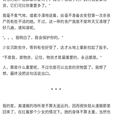
会很疼的。” 虽然跟她说没有什么用处，不过我还是
资，它们可比你重要多了。”
尽量不弄疼她。要是自己的话，那就真的好办多
了。 “话说你这一身是cos吧，样式看起来很不错。”
我毫不客气地，或者冷漠地说着，丝毫不准备去安慰第一次杀丧
袜子都是一只短一只长的，年轻人的风格真是奇
尸而有些不适的她。不过，这一带的丧尸我是不是昨天又清理了
特，不过我记得别人说过一套衣服很贵的吧，尤其
好几遍，谁知道呢。
是这种。 她身上的服装以蓝色为主，掺杂白色。鞋
“。。。我明白了，我会保护你的。”
子也是其中的一部分，是个中短筒靴样式，也难怪
会绊倒，这种鞋子不太适合跑路。衣服类似连衣裙
少女沉默些许，等到有些好受了，这才从地上重新捡起了扳手。
的样式，这种应该是吧？下面的短裙仅仅盖住了大
腿的上部，不过里面倒是有一个黑色的安全裤。难
“不是我，是物资，记住，物资才是最重要的，永远都是。”
得的是，衣服的一侧有一个中国结，这个玩意倒是
人，算是什么重要呢，不过也是可以出卖的货物罢了。我想了
比较传统的，像青年人不喜欢的。 “不，我，好
想，最终没把这句话说出口。
疼！” 我的手连忙松开，把力度减小，因为肿得比较
厉害，所以不得不先揉一下。 “忍着点，待会擦药的
时候就好了。你先给我说说这身衣服吧。” “嗯，不
是的，衣服是……我父母给的，很早以前就有的。”
少女有些陷入了回忆，我则抓住机会赶紧按揉肿胀
我的家，离漫展的场所是不算太遥远的，因而很快就从漫展那里
的部位。 “院长发现我的时候，这身衣服就放在旁
回来了，在扛着那个少女的情况下。她的身体不算太重，当然也