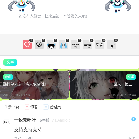
还没有人赞赏，快来当第一个赞赏的人吧！
1
0
0
0
0
0
0
0
文学
歌曲
文学
酸性草木灰『洛天依原创』
世末：第二章
2019-8-29 21:47:57
2019-8-30 6:25:44
1 条回复
A
作者
M
管理员
一依元叶叶
1
6年前
via Android
支持支持支持
回复