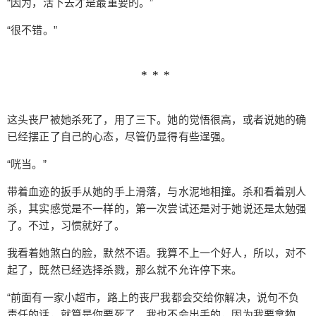
“因为，活下去才是最重要的。”
什么要救我？” “为什么？”难道被救了好不高兴是
“很不错。”
吧？ “明明，明明在那种情况下，你可以一个人的，
为什么要拉上我？” 少女说着，有些复杂， “为什么
要为了我做这么多？” “。。。世界上哪有这么多为
什么，今天心情好罢了。” “是…这样吗，原来如
此。” 少女低下了头，似乎想到了什么事情， “也难
这头丧尸被她杀死了，用了三下。她的觉悟很高，或者说她的确
怪，像我这种人明明。。。” 看起来似乎很有些故
已经摆正了自己的心态，尽管仍显得有些逞强。
事，不过这关我什么事，我拿起药，向她走去。 “明
明只是一个孤儿。” 呵呵，你当你是起点孤儿院来
“咣当。”
的，比惨谁不会，我父母离异我都没。。。。。。
带着血迹的扳手从她的手上滑落，与水泥地相撞。杀和看着别人
还是擦药吧，真是见了鬼。我摇了摇头，不再多
杀，其实感觉是不一样的，第一次尝试还是对于她说还是太勉强
想。 “自己会弄吧？” 我觉得我想多了，像这种孩子
了。不过，习惯就好了。
怎么会弄，估计很少接触受伤。于是还没等她回
答，独自地打开瓶盖。 “自己把鞋子脱了，袜子也一
我看着她煞白的脸，默然不语。我算不上一个好人，所以，对不
样，右脚的那只。” 情况比我想象的要严重很多，整
起了，既然已经选择杀戮，那么就不允许停下来。
个脚踝那一块全肿了，见了鬼，这种伤势按摩都很
“前面有一家小超市，路上的丧尸我都会交给你解决，说句不负
麻烦，更不用说一动就很疼。 “你得忍着点了，这个
责任的话，就算是你要死了，我也不会出手的，因为我要拿物