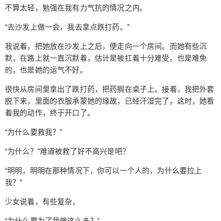
边，上面写着一张纸条：15岁礼物。” “今天，是我
不算太轻，勉强在我有力气抗的情况之内。
生日。” 这可真叫怪事，抛弃了孩子还给了一套衣
服，而且衣服还似乎很贵。不过，林子大了，什么
“去沙发上做一会，我去拿点跌打药。”
都有。不过，勉强解释她为什么穿这身衣服吧。 “所
我说着，把她放在沙发上之后，便走向一个房间。而她有些沉
以你的头发和眼睛是天生的？” “嗯。” “哪个孤儿
默，在路上就一直沉默着，估计是被扛着十分难受。也是难免
院？” “城西的。” “没人收养你？”这个我还是不信
的，也是她的运气不好。
的，这种看起了似乎很稀罕的。 “有，但是，他们的
眼神。。。” 得了，人性，人性。估计还有同龄人欺
很快从房间里拿出了跌打药，把药搁在桌子上。接着，我把外套
给undefined打赏
负吧，毕竟这幅模样，人总是喜欢排斥和自己不同
脱下来，里面的衣服承蒙她的缘故，已经汗湿完了。这时，她看
的人。我突然想到一个问题。 “你不怕我？” “你，和
着我的动作，终于开口了。
付费内容
2
5
10
他们不一样。” 然而有时候我可比他们这些人要糟糕
元
元
元
“为什么要救我？”
多了，我笑了笑，把药抹上去。不要一下就去评判
20
50
一个人啊，这可不是什么好习惯。 “以后要去哪里？
自定义
元
元
“为什么？”难道被救了好不高兴是吧？
孤儿院的话，估计和漫展一个情况，回去是不可能
“明明，明明在那种情况下，你可以一个人的，为什么要拉上
的了。” “。。。我想去看看。” 也行吧，一看就得死
¥
我？”
6位以上
了。这种脚崴，没几天是好不了的。 “我帮你看看，
情况好的话，送你回去。” 希望事情没我想象的那么
少女说着，有些复杂，
您没有权限发布内容，请购买会员或者提升权
6位以上
坏，最好只是这一块出了点问题，别的城市，别的
限。
“为什么要为了我做这么多？”