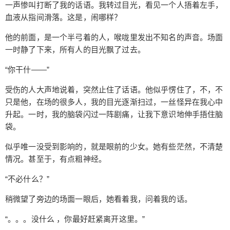
一声惨叫打断了我的话语。我转过目光，看见一个人捂着左手，
不是有意为之。我双手滑落，身体紧绷，同时有些
血液从指间滑落。这是，闹哪样？
抱怨。如果旁边的那位也是这个样子就好了，这样
我就可以独自一个人离开。可是，她还是正常的。
他的前面，是一个半弓着的人，喉咙里发出不知名的声音。场面
“吼——！” 他们发出了咆哮，不自然地朝我们两个
一时静了下来，所有人的目光飘了过去。
走来。 “走！” 我当机立断，拉扯着少女的右手腕，
“你干什——”
朝着大门的方向跑去。人群中还有不小的缝隙可以
让人经过，这让我松了口气。只不过，得快点了，
受伤的人大声地说着，突然止住了话语。他似乎愣住了，不，不
不然真要被包围了。 “跟紧我，脚步不要停。听着，
只是他，在场的很多人，我的目光逐渐扫过，一丝怪异在我心中
我们遇上了点事情，” “可能会死。” 这些人已经失去
升起。一时，我的脑袋闪过一阵剧痛，让我下意识地伸手捂住脑
了意识，行动缓慢，发出不知名的吼叫，宛如，丧
袋。
尸。这个世界，似乎要变了。 快速地穿过几个人，
似乎唯一没受到影响的，就是眼前的少女。她有些茫然，不清楚
把前方依旧碍事的人扒到一边，他们的缓慢让我有
情况。甚至于，有点粗神经。
机会做这些事情，如果就这样轻松的地脱离危险就
好了。可惜，天不遂人意，当走到大门时，身后的
“不必什么？”
少女被什么东西绊了一下，因为我的拉扯不至于直
稍微望了旁边的场面一眼后，她看着我，问着我的话。
接倒在地上，脚踝却被扭着了。 “见了鬼。” “好
疼。” 少女皱了皱眉头，而我则不得不想办法补救。
“。。。没什么 ，你最好赶紧离开这里。”
见了鬼，带了个拖油瓶就是不好怎么做。 “对不起，