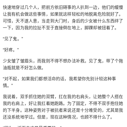
地，或者冷漠地说着，丝毫不准备去安慰第一次杀
快速地穿过几个人，把前方依旧碍事的人扒到一边，他们的缓慢
丧尸而有些不适的她。不过，这一带的丧尸我是不
让我有机会做这些事情，如果就这样轻松的地脱离危险就好了。
是昨天又清理了好几遍，谁知道呢。 “。。。我明白
可惜，天不遂人意，当走到大门时，身后的少女被什么东西绊了
了，我会保护你的。” 少女沉默些许，等到有些好受
一下，因为我的拉扯不至于直接倒在地上，脚踝却被扭着了。
了，这才从地上重新捡起了扳手。 “不是我，是物
“见了鬼。”
资，记住，物资才是最重要的，永远都是。” 人，算
是什么重要呢，不过也是可以出卖的货物罢了。我
“好疼。”
想了想，最终没把这句话说出口。 我的家，离漫展
少女皱了皱眉头，而我则不得不想办法补救。见了鬼，带了个拖
的场所是不算太遥远的，因而很快就从漫展那里回
油瓶就是不好怎么做。
来了，在扛着那个少女的情况下。她的身体不算太
重，当然也不算太轻，勉强在我有力气抗的情况之
“对不起，如果我们都想活命的话，我希望你先别计较这种事
内。 “去沙发上做一会，我去拿点跌打药。” 我说
情。”
着，把她放在沙发上之后，便走向一个房间。而她
我说着，双手抓住她的双臂，扛在我的右肩头，让她整个人搭在
有些沉默，在路上就一直沉默着，估计是被扛着十
我的右肩上，好让我扛着她跑路。为了固定，不得不双手抱住她
分难受。也是难免的，也是她的运气不好。 很快从
的下半身。这种姿势对于被抗者来说还是十分难受的，尤其是我
房间里拿出了跌打药，把药搁在桌子上。接着，我
还没系统地学过。但是，现在这种情况，也顾不得什么了。
把外套脱下来，里面的衣服承蒙她的缘故，已经汗
湿完了。这时，她看着我的动作，终于开口了。 “为